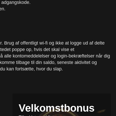
og adgangskode.
en.
 Brug af offentligt wi-fi og ikke at logge ud af delte
edet poppe op, hvis det skal vise et
så alle kontomeddelelser og login-bekræftelser når dig
omme tilbage til din saldo, seneste aktivitet og
u kan fortsætte, hvor du slap.
Velkomstbonus