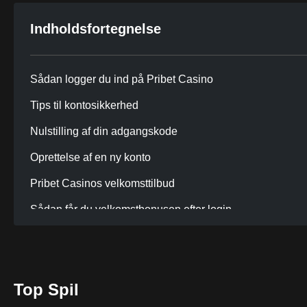
Indholdsfortegnelse
Sådan logger du ind på Pribet Casino
Tips til kontosikkerhed
Nulstilling af din adgangskode
Oprettelse af en ny konto
Pribet Casinos velkomsttilbud
Sådan får du velkomstbonusen efter login
Vilkår og betingelser for velkomstbonus
Tilbud og rabatkoder i din Pribet-konto
Top Spil
Sådan bruger du en rabatkode efter login