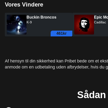
Vores Vindere
Super Jackpot Party
Buckin
Mother Hen
K-9
154kr
Af hensyn til din sikkerhed kan Pribet bede om et ekst
anmode om en udbetaling uden afbrydelser, hvis du ge
Sådan 